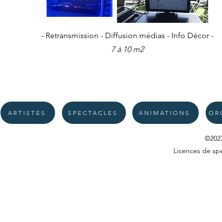
- Retransmission - Diffusion médias - Info Décor -
7 à 10 m2
ARTISTES
SPECTACLES
ANIMATIONS
OR
©202
Licences de sp